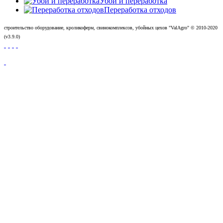
Убой и переработка
Переработка отходов
строительство оборудование, кроликоферм, свинокомплексов, убойных цехов "ValAgro"
© 2010-
2020
(v3.9.0)