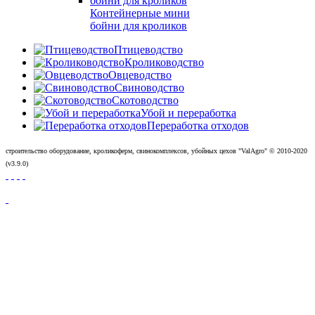
Контейнерные мини
бойни для кроликов
Птицеводство
Кролиководство
Овцеводство
Свиноводство
Скотоводство
Убой и переработка
Переработка отходов
строительство оборудование, кроликоферм, свинокомплексов, убойных цехов "ValAgro"
© 2010-
2020
(v3.9.0)