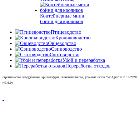
Контейнерные мини
бойни для кроликов
Птицеводство
Кролиководство
Овцеводство
Свиноводство
Скотоводство
Убой и переработка
Переработка отходов
строительство оборудование, кроликоферм, свинокомплексов, убойных цехов "ValAgro"
© 2010-
2020
(v3.9.0)