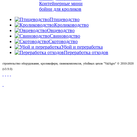
Контейнерные мини
бойни для кроликов
Птицеводство
Кролиководство
Овцеводство
Свиноводство
Скотоводство
Убой и переработка
Переработка отходов
строительство оборудование, кроликоферм, свинокомплексов, убойных цехов "ValAgro"
© 2010-
2020
(v3.9.0)