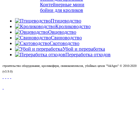
Контейнерные мини
бойни для кроликов
Птицеводство
Кролиководство
Овцеводство
Свиноводство
Скотоводство
Убой и переработка
Переработка отходов
строительство оборудование, кроликоферм, свинокомплексов, убойных цехов "ValAgro"
© 2010-
2020
(v3.9.0)