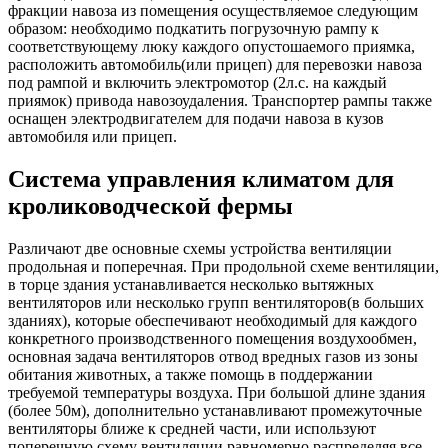
фракции навоза из помещения осуществляемое следующим
образом: необходимо подкатить погрузочную рампу к
соответствующему люку каждого опустошаемого приямка,
расположить автомобиль(или прицеп) для перевозки навоза
под рампой и включить электромотор (2л.с. на каждый
приямок) привода навозоудаления. Транспортер рампы также
оснащен электродвигателем для подачи навоза в кузов
автомобиля или прицеп.
Система управления климатом для
кролиководческой фермы
Различают две основные схемы устройства вентиляции
продольная и поперечная. При продольной схеме вентиляции,
в торце здания устанавливается несколько вытяжных
вентиляторов или несколько групп вентиляторов(в больших
зданиях), которые обеспечивают необходимый для каждого
конкретного производственного помещения воздухообмен,
основная задача вентиляторов отвод вредных газов из зоны
обитания животных, а также помощь в поддержании
требуемой температуры воздуха. При большой длине здания
(более 50м), дополнительно устанавливают промежуточные
вентиляторы ближе к средней части, или используют
поперечную схему вентиляции равномерно распределяя все