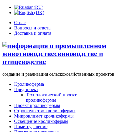
О нас
Вопросы и ответы
Доставка и оплата
создание и реализация сельскохозяйственных проектов
Кроликоферма
Предпроект
Технологический проект
кроликофермы
Проект кроликофермы
Строительство кроликофермы
Микроклимат кроликофермы
Освещение кроликофермы
Пометоудаление
Племенное поголовье