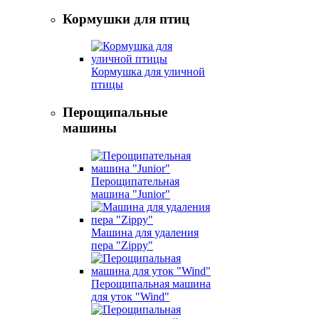
Кормушки для птиц
Кормушка для уличной
птицы
Перощипальные
машины
Перощипательная
машина "Junior"
Машина для удаления
пера "Zippy"
Перощипальная машина
для уток "Wind"