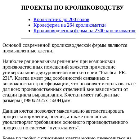
ПРОЕКТЫ ПО КРОЛИКОВОДСТВУ
Крольчатник до 200 голов
Кролеферма на 264 кроликоматки
Кролиководческая ферма на 2300 кроликоматок
Основой современной кролиководческой фермы являются
промышленные клетки.
Наиболее рациональным решением при компоновки
производственных помещений является применение
универсальной двухуровневой клетки серии “Practica
FR-
231
”. Клетка имеет ряд особенностей связанных с
возможностью трансформации, что позволяет использовать её
для всех производственных отделений вне зависимости от
стадии цикла выращивания. Клетки имеет габаритные
размеры (1980х2325х1560Н),мм.
Данная клетка позволяет максимально автоматизировать
процессы кормления, поения, а также полностью
удовлетворяет требованием основного производственного
процесса по системе "пусто-занять".
Более подробно с описанием клетки можно ознакомиться на