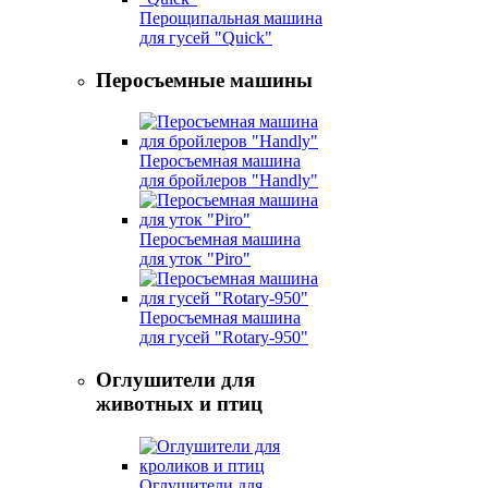
Перощипальная машина
для гусей "Quick"
Перосъемные машины
Перосъемная машина
для бройлеров "Handly"
Перосъемная машина
для уток "Piro"
Перосъемная машина
для гусей "Rotary-950"
Оглушители для
животных и птиц
Оглушители для