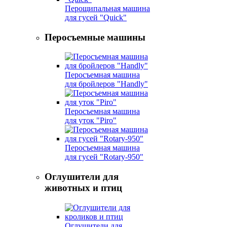
Перощипальная машина
для гусей "Quick"
Перосъемные машины
Перосъемная машина
для бройлеров "Handly"
Перосъемная машина
для уток "Piro"
Перосъемная машина
для гусей "Rotary-950"
Оглушители для
животных и птиц
Оглушители для