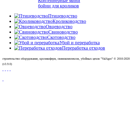
Контейнерные мини
бойни для кроликов
Птицеводство
Кролиководство
Овцеводство
Свиноводство
Скотоводство
Убой и переработка
Переработка отходов
строительство оборудование, кроликоферм, свинокомплексов, убойных цехов "ValAgro"
© 2010-
2020
(v3.9.0)