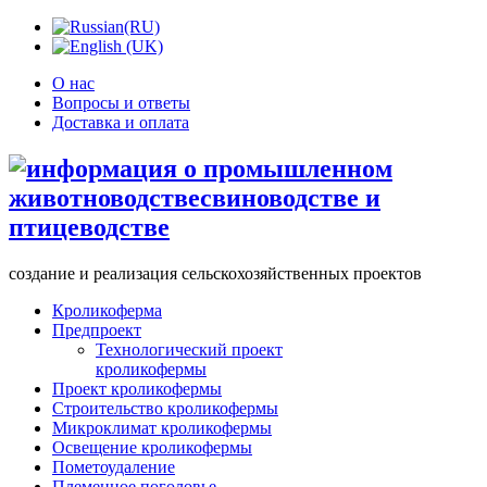
О нас
Вопросы и ответы
Доставка и оплата
создание и реализация сельскохозяйственных проектов
Кроликоферма
Предпроект
Технологический проект
кроликофермы
Проект кроликофермы
Строительство кроликофермы
Микроклимат кроликофермы
Освещение кроликофермы
Пометоудаление
Племенное поголовье