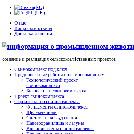
О нас
Вопросы и ответы
Доставка и оплата
создание и реализация сельскохозяйственных проектов
Свинокомплекс под ключ
Предпроектные работы по свинокомплексу
Технологический проект
свинокомплекса
Бизнес план свинокомплекса
Проект свинокомплекса
Строительство свинокомплекса
Фундаменты свинокомплекса
Щелевые полы
Система навозоудаления
Навозохранилища и лагуны
Внешние стены свинокомплекса
Кровля свинокомлекса