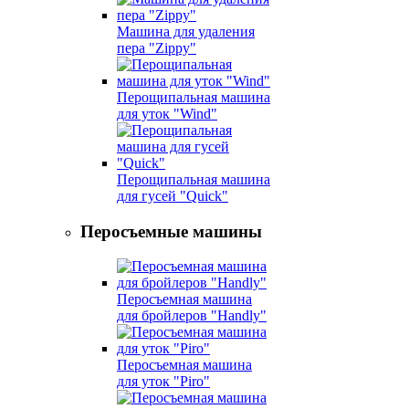
Машина для удаления
пера "Zippy"
Перощипальная машина
для уток "Wind"
Перощипальная машина
для гусей "Quick"
Перосъемные машины
Перосъемная машина
для бройлеров "Handly"
Перосъемная машина
для уток "Piro"